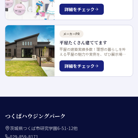
ィングなら、動線や持ち物まで徹底分
析。プロ同士の連携で、他にはない最適
詳細をチェック
な収納プランをご提案します。
メーカーPR
平屋たくさん建ててます
平屋の建築実績多数！理想の暮らしを叶
える平屋の魅力や実例を、ぜひ展示場で
体感してください。専門スタッフが丁寧
にご案内いたします。
詳細をチェック
つくばハウジングパーク
茨城県つくば市研究学園6-51-12他
029-859-8171