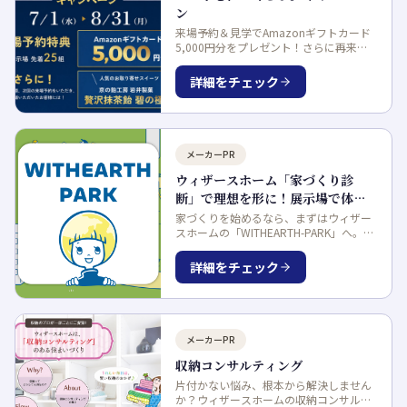
ン
来場予約＆見学でAmazonギフトカード
5,000円分をプレゼント！さらに再来場
で人気スイーツもGET！お得に家づくり
を始めませんか？
詳細をチェック
メーカーPR
ウィザースホーム「家づくり診
断」で理想を形に！展示場で体感
するスマートな住まい探し
家づくりを始めるなら、まずはウィザー
スホームの「WITHEARTH-PARK」へ。診
断やシミュレーションで理想の住まいを
見つけたら、次は展示場でリアルな広さ
詳細をチェック
や質感、快適さを体感してみませんか。
メーカーPR
収納コンサルティング
片付かない悩み、根本から解決しません
か？ウィザースホームの収納コンサルテ