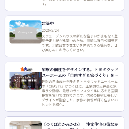
す。
建築中
2026/5/24
スウェーデンハウスの新たな住まいがまもなく登
場予定！現在建築中のため、詳細は近日公開予定
です。北欧品質の住まいを体感できる機会を、ぜ
ひ楽しみにお待ちください。
家族の個性をデザインする。トヨタウッド
ユーホームの「自由すぎる家づくり」を体
感
理想の自由設計を叶えるトヨタウッドユーホーム
の「CRASTY」がつくばに。圧倒的な天井高と家
事ラク動線、最新のライフスタイルに応える空間
提案を実地で体感できます。信頼の技術と美しい
デザインが融合した、家族の個性が輝く住まいの
ヒントを紹介。
《つくば市かみかわ》 注文住宅の街なか