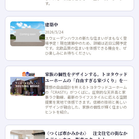
す。
建築中
2026/5/24
スウェーデンハウスの新たな住まいがまもなく登
場予定！現在建築中のため、詳細は近日公開予定
です。北欧品質の住まいを体感できる機会を、ぜ
ひ楽しみにお待ちください。
家族の個性をデザインする。トヨタウッド
ユーホームの「自由すぎる家づくり」を体
感
理想の自由設計を叶えるトヨタウッドユーホーム
の「CRASTY」がつくばに。圧倒的な天井高と家
事ラク動線、最新のライフスタイルに応える空間
提案を実地で体感できます。信頼の技術と美しい
デザインが融合した、家族の個性が輝く住まいの
ヒントを紹介。
《つくば市かみかわ》 注文住宅の街なか